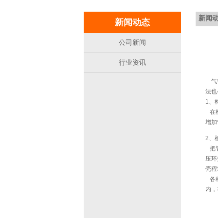
新闻
新闻动态
公司新闻
行业资讯
气密
法也
1、
在检
增加
2、
把管
压环
壳程
各种
内，