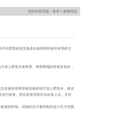
您的目前页面：首页 > 新闻动态
且不同类型的热交换器在检查的时候所采用的方
方涂上肥皂水来检查。再把两端的管箱安装好，
后在换热管和管板连接的地方涂上肥皂水。将试
来进行检查。然后是将壳程封头给装上去，又对
检查的时候，试验的压力要控制在设计压力范围
。