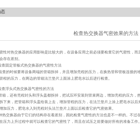
动态
检查热交换器气密效果的方法
性对热交换器的应用影响是比较大的，在设备应用之前必须要检查它的气密性，而
会存在差别。
检查固定管板式热交换器的气密性方法
查的时候要将设备两端的管箱拆掉，并且增加壳程的压力，在换热管和管板连接的地
管程的压力，在两边的管箱法兰垫片上面涂上肥皂水以后进行检查。
检查浮头式热交换器气密性的方法
箱，还有壳程封头和浮头盖都拆掉，把试压环安装到管束两边，增加壳程的压力，然
拆下来，把管箱和浮头盖给装上去，增加管程的压力，在法兰垫片上涂上肥皂水以后
增加压力，肥皂水入到壳程封头法兰垫片上面以后检查它的气密效果。
热交换器由于它们的结构存在着差别，因此检查气密性的方法也是不一样的。不过在
在压力上升过程中就可以检查它的气密性了，而且在试压之前要做好所有的准备工作